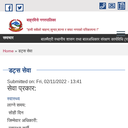
Skip to main content
बाह्रविसे नगरपालिका
"हामी सबैकाे चाहना,सुन्दर,शान्त र सफा नगरकाे परिकल्पना !"
समाचार
बालमैत्री स्थानीय शासन तथा बालअधिकार संरक्षण कार्यविधि (पहि
You are here
Home
» डट्स सेवा
डट्स सेवा
Submitted on:
Fri, 02/11/2022 - 13:41
सेवा प्रकार:
स्वास्थ्य
लाग्ने समय:
साेही दिन
जिम्मेवार अधिकारी: