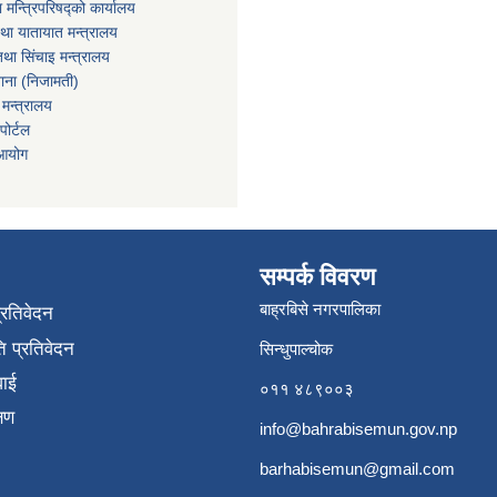
ा मन्त्रिपरिषद्को कार्यालय
तथा यातायात मन्त्रालय
था सिंचाइ मन्त्रालय
खाना (निजामती)
 मन्त्रालय
ोर्टल
 आयोग
सम्पर्क विवरण
बाह्रबिसे नगरपालिका
प्रतिवेदन
 प्रतिवेदन
सिन्धुपाल्चोक
वाई
०११ ४८९००३
्षण
info@bahrabisemun.gov.np
barhabisemun@gmail.com