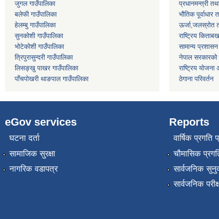
जुगल गाउँपालिका
प्रधानमन्त्री तथ
बलेफी गाउँपालिका
भौतिक पूर्वाधार 
हेलम्बु गाउँपालिका
ऊर्जा,जलस्रोत त
सुनकोशी गाउँपालिका
राष्ट्रिय किताब
भोटेकोशी गाउँपालिका
सामान्य प्रशासन
त्रिपुरासुन्दरी गाउँपालिका
नेपाल सरकारको प
लिसङ्खु पाखर गाउँपालिका
राष्ट्रिय योजना
पाँचपोखरी थाङपाल गाउँपालिका
ठेगाना परिवर्तन
eGov services
Reports
घटना दर्ता
वार्षिक प्रगति 
सामाजिक सुरक्षा
चौमासिक प्रगति
नागरिक वडापत्र
सार्वजनिक सुनु
सार्वजनिक परीक