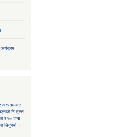
।
ार्यक्रम
र अस्पतालबाट
निङ्गको नि:शुल्क
हिला र ७० जना
सेवा लिनुभयो ।