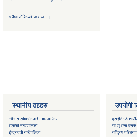
परीक्षा ताेकिएकाे सम्बन्धमा ।
स्थानीय तहहरु
उपयोगी ल
चौतारा साँगाचोकगढी नगरपालिका
प्रादेशिक/स्थान
मेलम्ची नगरपालिका
सा.सु.भत्ता प्राप
ईन्द्रावती गाउँपालिका
राष्ट्रिय परिचय