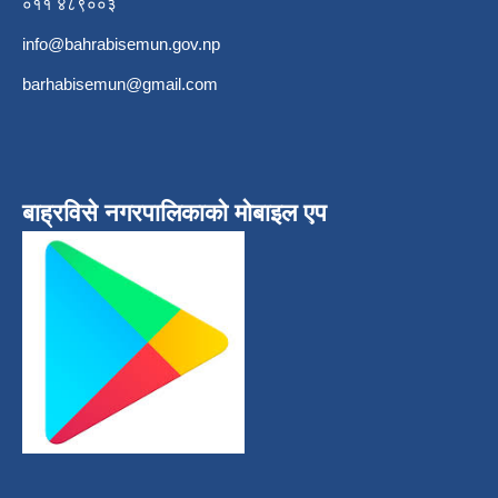
०११ ४८९००३
info@bahrabisemun.gov.np
barhabisemun@gmail.com
बाह्रविसे नगरपालिकाकाे माेबाइल एप