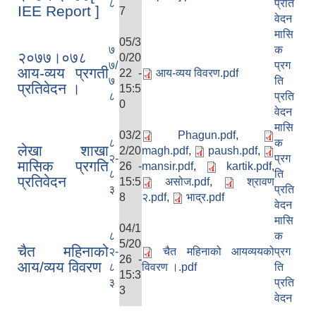
८
प्रति
IEE Report ]
7
वेदन
मासि
05/3
७
क
२०७७।०‍‍७८
0/20
७/
प्रग
आय-व्यय प्रगती
22 -
आय-व्यय विवरण.pdf
७
ति
प्रतिवेदन ।
15:5
८
प्रति
0
वेदन
मासि
03/2
Phagun.pdf
,
८
क
लेखा शाखा
2/20
magh.pdf
,
paush.pdf
,
२-
प्रग
मासिक प्रगति
26 -
mansir.pdf
,
kartik.pdf
,
८
ति
प्रतिवेदन
15:5
असोज.pdf
,
श्रावण
३
प्रति
8
२.pdf
,
भाद्र.pdf
वेदन
मासि
04/1
८
क
5/20
चैत महिनाको
२-
चैत महिनाको आयव्ययको
प्रग
26 -
आय/व्यय विवरण
८
विवरण ।.pdf
ति
15:3
३
प्रति
3
वेदन