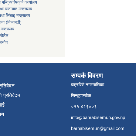
ा मन्त्रिपरिषद्को कार्यालय
तथा यातायात मन्त्रालय
था सिंचाइ मन्त्रालय
खाना (निजामती)
 मन्त्रालय
ोर्टल
 आयोग
सम्पर्क विवरण
बाह्रबिसे नगरपालिका
प्रतिवेदन
 प्रतिवेदन
सिन्धुपाल्चोक
वाई
०११ ४८९००३
्षण
info@bahrabisemun.gov.np
barhabisemun@gmail.com