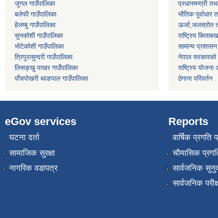
जुगल गाउँपालिका
प्रधानमन्त्री तथ
बलेफी गाउँपालिका
भौतिक पूर्वाधार 
हेलम्बु गाउँपालिका
ऊर्जा,जलस्रोत त
सुनकोशी गाउँपालिका
राष्ट्रिय किताब
भोटेकोशी गाउँपालिका
सामान्य प्रशासन
त्रिपुरासुन्दरी गाउँपालिका
नेपाल सरकारको प
लिसङ्खु पाखर गाउँपालिका
राष्ट्रिय योजना
पाँचपोखरी थाङपाल गाउँपालिका
ठेगाना परिवर्तन
eGov services
Reports
घटना दर्ता
वार्षिक प्रगति 
सामाजिक सुरक्षा
चौमासिक प्रगति
नागरिक वडापत्र
सार्वजनिक सुनु
सार्वजनिक परीक