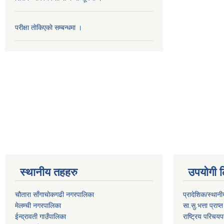
परीक्षा ताेकिएकाे सम्बन्धमा ।
स्थानीय तहहरु
उपयोगी ल
चौतारा साँगाचोकगढी नगरपालिका
प्रादेशिक/स्थान
मेलम्ची नगरपालिका
सा.सु.भत्ता प्राप
ईन्द्रावती गाउँपालिका
राष्ट्रिय परिचय