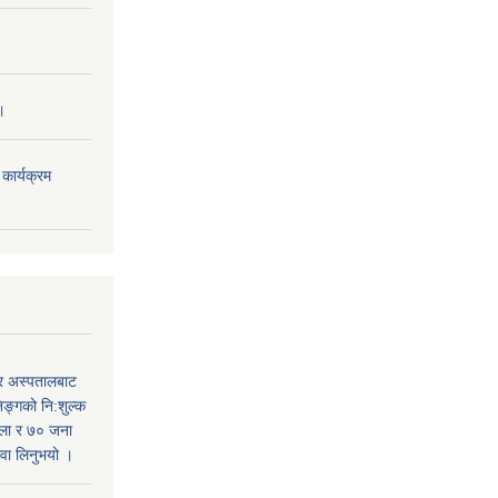
।
ार्यक्रम
र अस्पतालबाट
निङ्गको नि:शुल्क
हिला र ७० जना
सेवा लिनुभयो ।