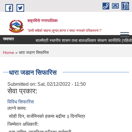
Skip to main content
बाह्रविसे नगरपालिका
"हामी सबैकाे चाहना,सुन्दर,शान्त र सफा नगरकाे परिकल्पना !"
समाचार
बालमैत्री स्थानीय शासन तथा बालअधिकार संरक्षण कार्यविधि (पहिलो स
You are here
Home
» धारा जडान सिफारिस
धारा जडान सिफारिस
Submitted on:
Sat, 02/12/2022 - 11:50
सेवा प्रकार:
विविध सिफारिस
लाग्ने समय:
सोही दिन, सर्जमिनको हकमा बढीमा ३ दिनभित्र
जिम्मेवार अधिकारी: