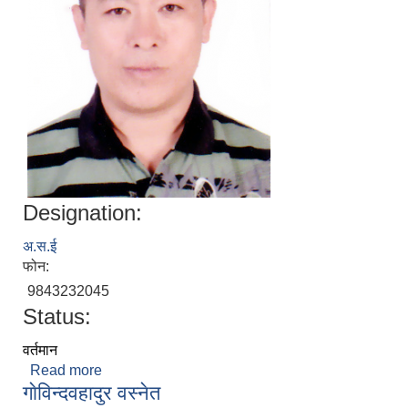
Designation:
अ.स.ई
फोन:
9843232045
Status:
वर्तमान
Read more
about इश्वर गुरूङ
गाेविन्दवहादुर वस्नेत