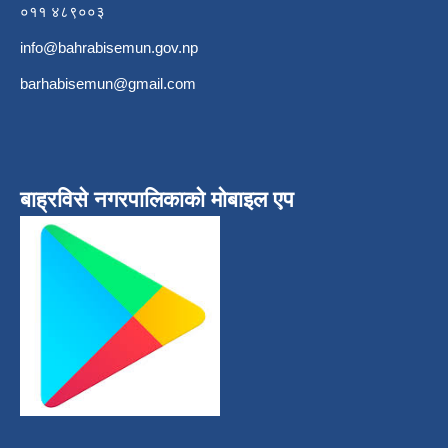
०११ ४८९००३
info@bahrabisemun.gov.np
barhabisemun@gmail.com
बाह्रविसे नगरपालिकाकाे माेबाइल एप