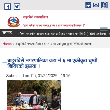
Skip to main content
बाह्रविसे नगरपालिका
"हामी सबैकाे चाहना,सुन्दर,शान्त र सफा नगरकाे परिकल्पना !"
समाचार
बालमैत्री स्थानीय शासन तथा बालअधिकार संरक्षण कार्यविधि (पहिलो संशोधन), २०८३
You are here
Home
» बाह्रबिसे नगरपालिका वडा नं ६ मा एकीकृत घुम्ती शिविरको झलक ।
बाह्रबिसे नगरपालिका वडा नं ६ मा एकीकृत घुम्ती
शिविरको झलक ।
Submitted on:
Fri, 01/24/2025 - 19:16