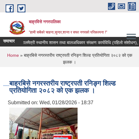
Skip to main content
बाह्रविसे नगरपालिका
"हामी सबैकाे चाहना,सुन्दर,शान्त र सफा नगरकाे परिकल्पना !"
समाचार
बालमैत्री स्थानीय शासन तथा बालअधिकार संरक्षण कार्यविधि (पहिलो संशोधन), २०८
You are here
Home
» बाह्रबिसे नगरस्तरीय राष्ट्रपती रनिङ्ग शिल्ड प्रतियोगिता २०८२ को एक
झलक ।
बाह्रबिसे नगरस्तरीय राष्ट्रपती रनिङ्ग शिल्ड
प्रतियोगिता २०८२ को एक झलक ।
Submitted on:
Wed, 01/28/2026 - 18:37