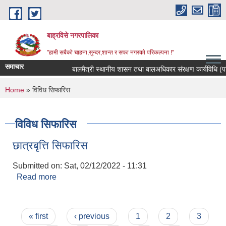
Skip to main content
बाह्रविसे नगरपालिका
"हामी सबैकाे चाहना,सुन्दर,शान्त र सफा नगरकाे परिकल्पना !"
समाचार
बालमैत्री स्थानीय शासन तथा बालअधिकार संरक्षण कार्यविधि (पह
You are here
Home
» विविध सिफारिस
विविध सिफारिस
छात्रबृत्ति सिफारिस
Submitted on:
Sat, 02/12/2022 - 11:31
Read more
about छात्रबृत्ति सिफारिस
Pages
« first
‹ previous
1
2
3