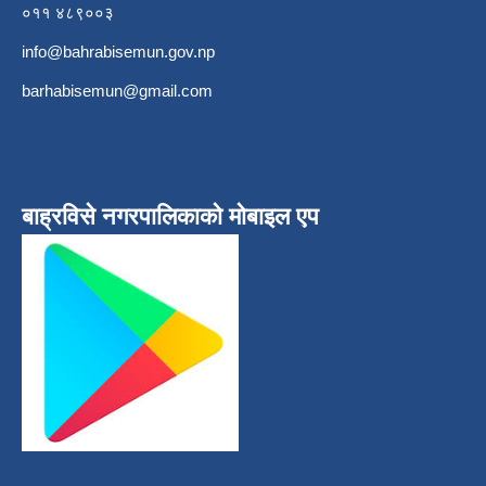
०११ ४८९००३
info@bahrabisemun.gov.np
barhabisemun@gmail.com
बाह्रविसे नगरपालिकाकाे माेबाइल एप