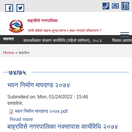
Skip to main content
बाह्रविसे नगरपालिका
"हामी सबैकाे चाहना,सुन्दर,शान्त र सफा नगरकाे परिकल्पना !"
समाचार
य शासन तथा बालअधिकार संरक्षण कार्यविधि (पहिलो संशोधन), २०८३
शिक्षक आवश्यकता 
You are here
Home
» ७४/७५
७४/७५
भवन निर्माण मापदण्ड २०७४
Submitted on:
Mon, 01/24/2022 - 15:46
दस्तावेज:
भवन निर्माण मापदण्ड २०७४.pdf
Read more
about भवन निर्माण मापदण्ड २०७४
बाह्रविसे नगरपालिका नक्सापास कार्यविधि २०७४