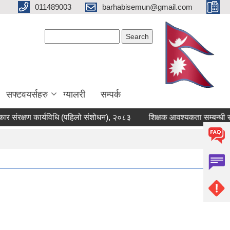
011489003
barhabisemun@gmail.com
Search form
Search
सफ्टवयर्सहरु
ग्यालरी
सम्पर्क
क्षण कार्यविधि (पहिलो संशोधन), २०८३
शिक्षक आवश्यकता सम्बन्धी सूचना