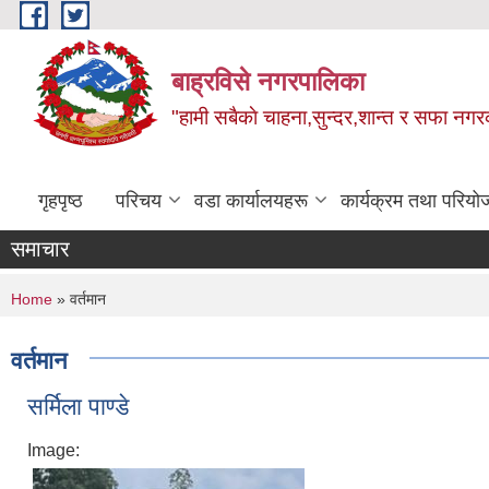
Skip to main content
बाह्रविसे नगरपालिका
"हामी सबैकाे चाहना,सुन्दर,शान्त र सफा नगरक
गृहपृष्ठ
परिचय
वडा कार्यालयहरू
कार्यक्रम तथा परियो
समाचार
You are here
Home
» वर्तमान
वर्तमान
सर्मिला पाण्डे
Image: